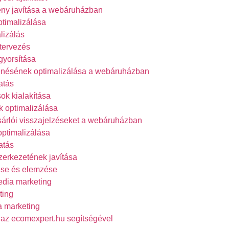
ény javítása a webáruházban
ptimalizálása
lizálás
tervezés
yorsítása
nésének optimalizálása a webáruházban
atás
ok kialakítása
 optimalizálása
sárlói visszajelzéseket a webáruházban
ptimalizálása
atás
zerkezetének javítása
se és elemzése
edia marketing
ting
a marketing
 az ecomexpert.hu segítségével