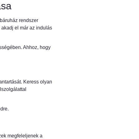
ása
ebáruház rendszer
 akadj el már az indulás
ességében. Ahhoz, hogy
antartását. Keress olyan
lszolgálattal
dre.
ezek megfeleljenek a