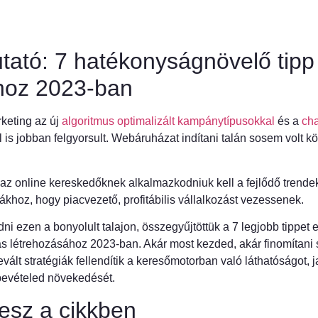
tató: 7 hatékonyságnövelő tipp
hoz 2023-ban
rketing az új
algoritmus optimalizált kampánytípusokkal
és a
ch
 is jobban felgyorsult. Webáruházat indítani talán sosem volt
az online kereskedőknek alkalmazkodniuk kell a fejlődő trende
ákhoz, hogy piacvezető, profitábilis vállalkozást vezessenek.
i ezen a bonyolult talajon, összegyűjtöttük a 7 legjobb tippet e
ás létrehozásához 2023-ban. Akár most kezded, akár finomítani
lt stratégiák fellendítik a keresőmotorban való láthatóságot, ja
 bevételed növekedését.
lesz a cikkben