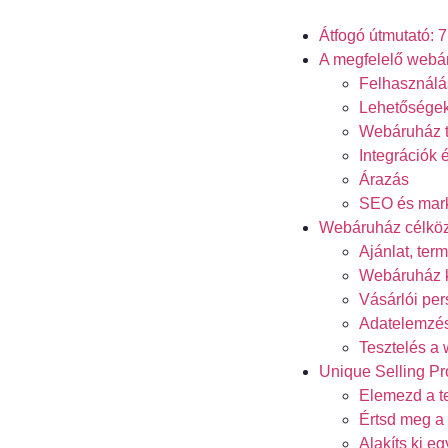
Átfogó útmutató: 
A megfelelő webár
Felhasználás
Lehetőségek
Webáruház t
Integrációk
Árazás
SEO és mar
Webáruház célkö
Ajánlat, ter
Webáruház k
Vásárlói pe
Adatelemzé
Tesztelés a
Unique Selling Pr
Elemezd a t
Értsd meg a
Alakíts ki eg