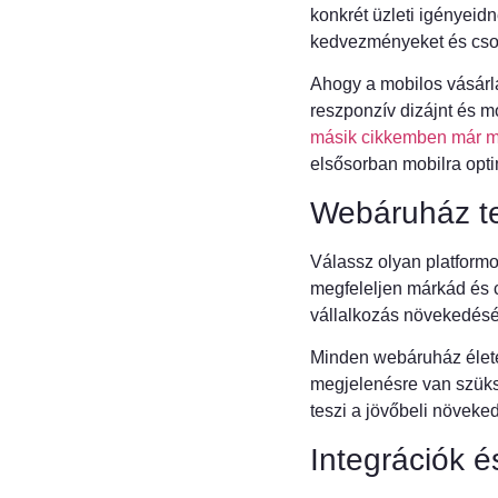
konkrét üzleti igényeidn
kedvezményeket és csom
Ahogy a mobilos vásárlá
reszponzív dizájnt és m
másik cikkemben már m
elsősorban mobilra opt
Webáruház te
Válassz olyan platformo
megfeleljen márkád és 
vállalkozás növekedésé
Minden webáruház életéb
megjelenésre van szüksé
teszi a jövőbeli növeke
Integrációk 