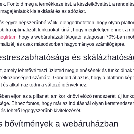
ek. Fontold meg a termékkezelést, a készletkövetést, a rendelés
agajánlatok kialakítását és az adózást.
s egyre népszerűbbé válik, elengedhetetlen, hogy olyan platfo
obilra optimalizált funkciókat kínál, hogy megfeleljen ennek a 
egírtam
, hogy a webáruházak látogatói átlagosan 70%-ban mobi
imalizálj és csak másodsorban hagyományos számítógépre.
streszabhatósága és skálázhatósá
t, amely lehetővé teszi üzleted megjelenésének és funkcióinak 
célközönséged számára. Gondold át azt is, hogy a platform kép
t és alkalmazkodni a változó igényekhez.
en eljön az a pillanat, amikor kinövi előző rendszerét, új funk
ge. Ehhez fontos, hogy már az indulásnál olyan keretrendszert
dés lehető legegyszerűbb kivitelezését.
és bővítmények a webáruházban