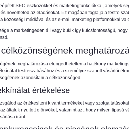
beépített SEO-eszközökkel és marketingfunkciókkal, amelyek se
és növelheted az eladásokat. Ez magában foglalja a testre sza
a közösségi médiával és az e-mail marketing platformokkal való 
ége a marketingeden áll vagy bukik így kulcsfontosságú, hogy
rtsd.
célközönségének meghatároz
égének meghatározása elengedhetetlen a hatékony marketings
kkínálat testreszabásához és a személyre szabott vásárlói élm
segítenek azonosítani a célközönséged:
ékkínálat értékelése
sgálod az értékesíteni kívánt termékeket vagy szolgáltatásokat
az általuk nyújtott előnyöket, valamint azt, hogy milyen típusú 
árlása iránt.