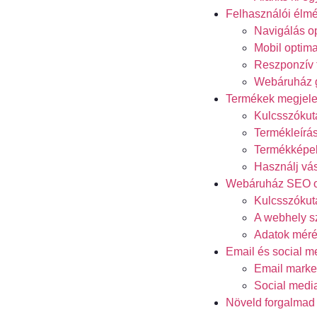
Felhasználói élm
Navigálás o
Mobil optima
Reszponzív 
Webáruház g
Termékek megjele
Kulcsszókut
Termékleírás
Termékképek
Használj vá
Webáruház SEO o
Kulcsszókut
A webhely s
Adatok méré
Email és social m
Email marke
Social medi
Növeld forgalmad