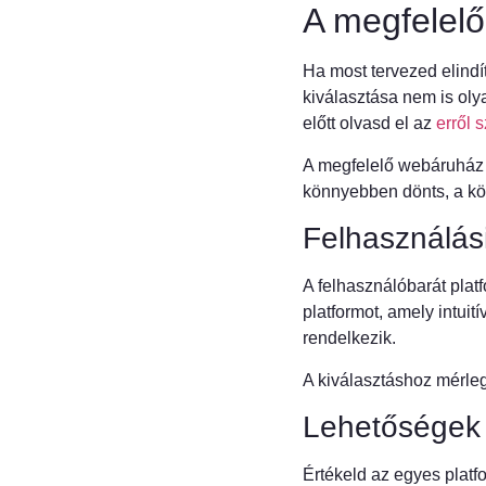
A megfelelő
Ha most tervezed elind
kiválasztása nem is oly
előtt olvasd el az
erről 
A megfelelő webáruház 
könnyebben dönts, a kö
Felhasználási
A felhasználóbarát plat
platformot, amely intuit
rendelkezik.
A kiválasztáshoz mérleg
Lehetőségek 
Értékeld az egyes platfo