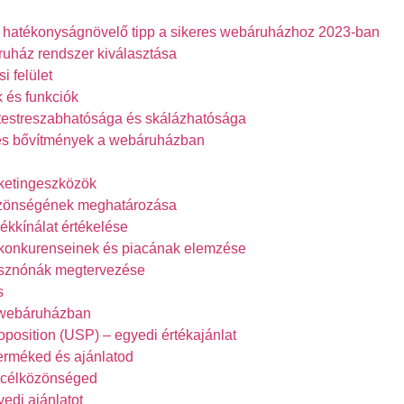
7 hatékonyságnövelő tipp a sikeres webáruházhoz 2023-ban
uház rendszer kiválasztása
i felület
 és funkciók
estreszabhatósága és skálázhatósága
 és bővítmények a webáruházban
ketingeszközök
zönségének meghatározása
mékkínálat értékelése
onkurenseinek és piacának elemzése
rsznónák megtervezése
s
 webáruházban
oposition (USP) – egyedi értékajánlat
erméked és ajánlatod
 célközönséged
yedi ajánlatot