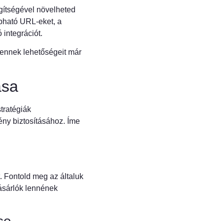
gítségével növelheted
bható URL-eket, a
integrációt.
 ennek lehetőségeit már
ása
tratégiák
ény biztosításához. Íme
. Fontold meg az általuk
vásárlók lennének