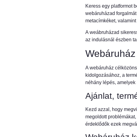
Keress egy platformot 
webáruházad forgalmát 
metacímkéket, valamint 
A weábruházad sikeress
az indulásnál észben ta
Webáruház 
A webáruház célközöns
kidolgozásához, a termé
néhány lépés, amelyek 
Ajánlat, term
Kezd azzal, hogy megviz
megoldott problémákat, 
érdeklődők ezek megvás