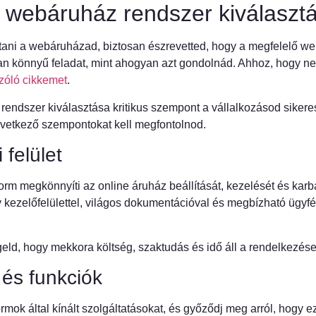
 webáruház rendszer kiválaszt
ítani a webáruházad, biztosan észrevetted, hogy a megfelelő w
an könnyű feladat, mint ahogyan azt gondolnád. Ahhoz, hogy ne
szóló cikkemet
.
rendszer kiválasztása kritikus szempont a vállalkozásod siker
vetkező szempontokat kell megfontolnod.
 felület
form megkönnyíti az online áruház beállítását, kezelését és karb
ív kezelőfelülettel, világos dokumentációval és megbízható ügyfé
eld, hogy mekkora költség, szaktudás és idő áll a rendelkezése
és funkciók
rmok által kínált szolgáltatásokat, és győződj meg arról, hogy 