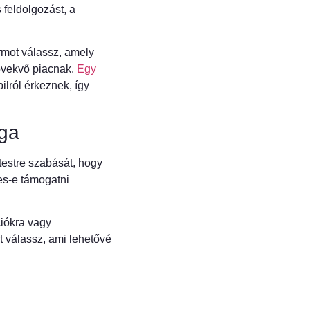
 feldolgozást, a
rmot válassz, amely
növekvő piacnak.
Egy
lról érkeznek, így
ga
testre szabását, hogy
es-e támogatni
ciókra vagy
 válassz, ami lehetővé