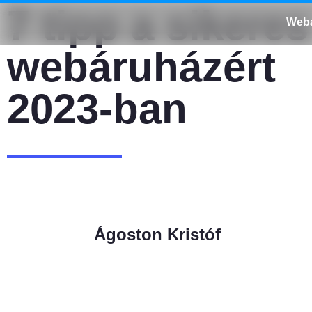
7 tipp a sikeres
Webá
webáruházért
2023-ban
Ágoston Kristóf