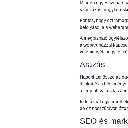
Minden egyes webáruház
számlázás, nagykereske
Fontos, hogy ezt támog
befolyásolja a webáruh
A megbízható ügyfélszo
a webáruházzal kapcsola
véleményét, hogy felmé
Árazás
Hasonlítsd össze az egy
díjakat és a bővítménye
a legjobb választás a m
Indulásnál egy bérelh
de ez hosszútávon átfor
SEO és mark