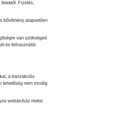
elektől. Fizetés,
és bővítmény alapvetően
egítségre van szükséged
ét és felhasználói
at, a tranzakciós
óbb lehetőség nem mindig
yos webáruház motor,