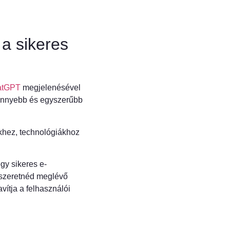
 a sikeres
atGPT
megjelenésével
 könnyebb és egyszerűbb
khez, technológiákhoz
gy sikeres e-
 szeretnéd meglévő
vítja a felhasználói