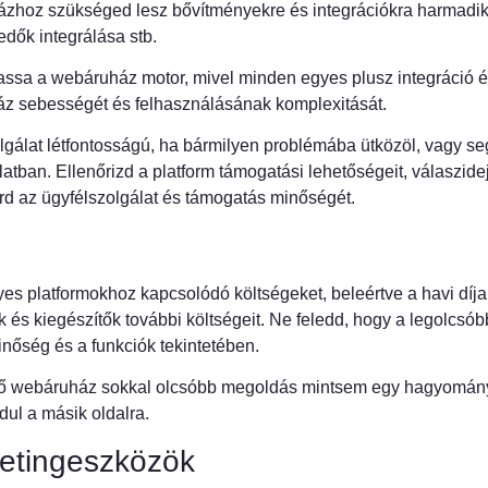
hoz szükséged lesz bővítményekre és integrációkra harmadik f
dők integrálása stb.
assa a webáruház motor, mivel minden egyes plusz integráció 
áz sebességét és felhasználásának komplexitását.
lgálat létfontosságú, ha bármilyen problémába ütközöl, vagy s
tban. Ellenőrizd a platform támogatási lehetőségeit, válaszidej
rd az ügyfélszolgálat és támogatás minőségét.
es platformokhoz kapcsolódó költségeket, beleértve a havi díjak
k és kiegészítők további költségeit. Ne feledd, hogy a legolcs
inőség és a funkciók tekintetében.
ető webáruház sokkal olcsóbb megoldás mintsem egy hagyomán
dul a másik oldalra.
etingeszközök