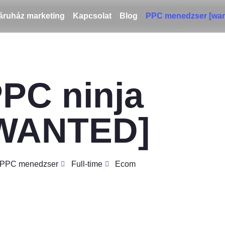
ruház marketing
Kapcsolat
Blog
PPC menedzser [wan
PC ninja
WANTED]
PPC menedzser
Full-time
Ecom