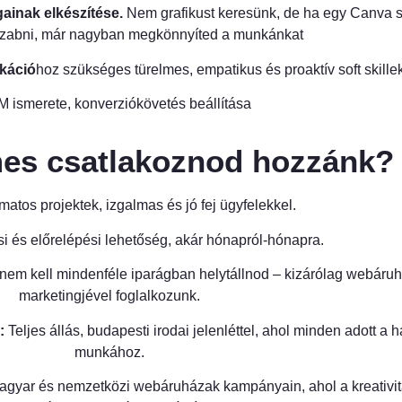
gainak elkészítése.
Nem grafikust keresünk, de ha egy Canva s
 szabni, már nagyban megkönnyíted a munkánkat
káció
hoz szükséges türelmes, empatikus és proaktív soft skille
M ismerete, konverziókövetés beállítása
mes csatlakoznod hozzánk?
amatos projektek, izgalmas és jó fej ügyfelekkel.
i és előrelépési lehetőség, akár hónapról-hónapra.
em kell mindenféle iparágban helytállnod – kizárólag webáru
marketingjével foglalkozunk.
:
Teljes állás, budapesti irodai jelenléttel, ahol minden adott a 
munkához.
gyar és nemzetközi webáruházak kampányain, ahol a kreativi