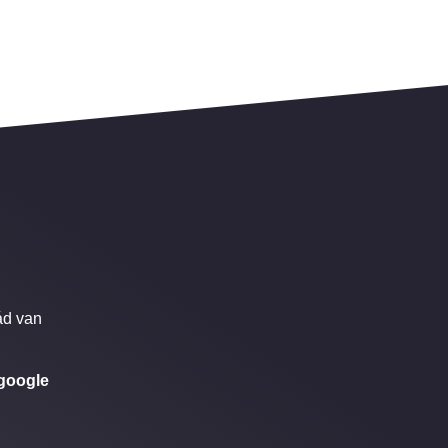
ád van
google