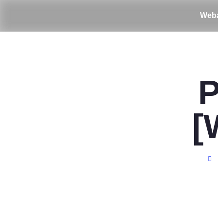
Webá
P
[