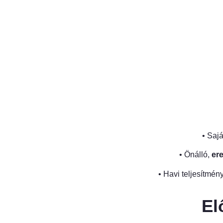
• Sajá
• Önálló,
er
• Havi teljesítmén
El