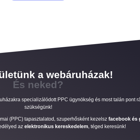
ületünk a webáruházak!
És neked?
uházakra specializálódott PPC ügynökség és most talán pont r
szükségünk!
kmai (PPC) tapasztalatod, szuperhősként kezelsz
facebook és 
vedélyed az
elektronikus kereskedelem
, téged keresünk!