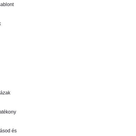
ablont
k
házak
hatékony
tásod és