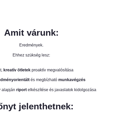
Amit várunk:
Eredmények.
Ehhez szükség lesz:
t,
kreatív ötletek
proaktív megvalósítása
edményorientált
és megbízható
munkavégzés
y alapján
riport
elkészítése és javaslatok kidolgozása
őnyt jelenthetnek: