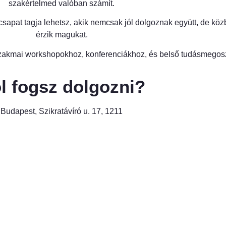
szakértelmed valóban számít.
csapat tagja lehetsz, akik nemcsak jól dolgoznak együtt, de közb
érzik magukat.
akmai workshopokhoz, konferenciákhoz, és belső tudásmegos
l fogsz dolgozni?
Budapest, Szikratávíró u. 17, 1211