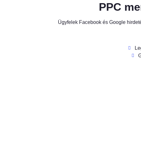
PPC men
Ügyfelek Facebook és Google hirdetés
Le
G