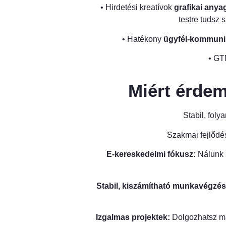
• Hirdetési kreatívok
grafikai anya
testre tudsz
• Hatékony
ügyfél-kommuni
• GT
Miért érde
Stabil, foly
Szakmai fejlődés
E-kereskedelmi fókusz:
Nálunk n
Stabil, kiszámítható munkavégzés
Izgalmas projektek:
Dolgozhatsz ma