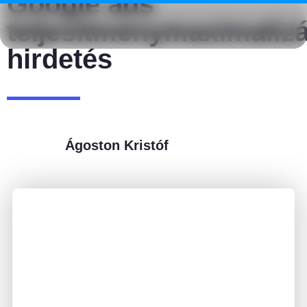
Google ads
teljesítménymaximalizá
hirdetés
Ágoston Kristóf