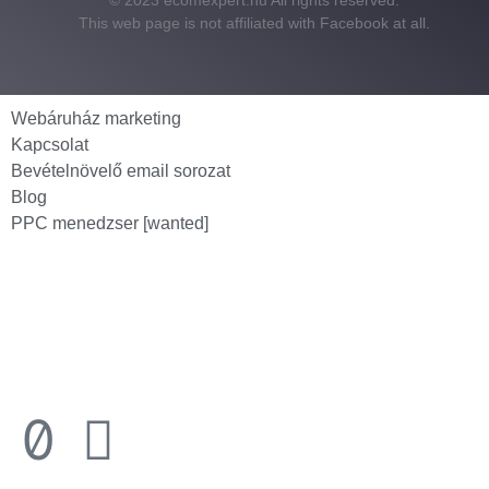
© 2023 ecomexpert.hu All rights reserved.
This web page is not affiliated with Facebook at all.
Webáruház marketing
Kapcsolat
Bevételnövelő email sorozat
Blog
PPC menedzser [wanted]