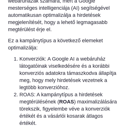
webáruházak számára, mert a Google
mesterséges intelligenciája (AI) segítségével
automatikusan optimalizálja a hirdetések
megjelenítését, hogy a lehető legmagasabb
megtérülést érje el.
Ez a kampánytípus a következő elemeket
optimalizálja:
Konverziók: A Google AI a webáruház
látogatóinak viselkedésére és a korábbi
konverziós adatokra támaszkodva állapítja
meg, hogy mely hirdetések vezetnek a
legtöbb konverzióhoz.
ROAS: A kampánytípus a hirdetések
megtérülésének (
ROAS
) maximalizálására
törekszik, figyelembe véve a konverziók
értékét és a vásárlói kosarak átlagos
értékét.